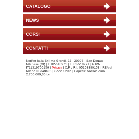
CATALOGO
NEWS
CORSI
CONTATTI
Notifier Italia Srl | via Grandi, 22 - 20097 - San Donato
Milanese (MI) | T: 02-518971 | F: 02-518971 | P.IVA
IT11319700156 |
Privacy
| C.F. / R.I. 05108880153 | REA di
Milano N. 348608 | Socio Unico | Capitale Sociale euro
2.700.000,00 i.v.