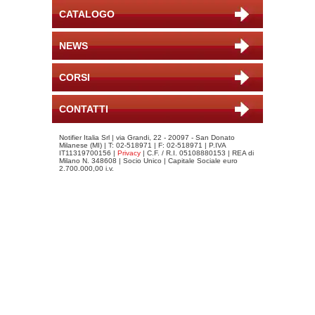
CATALOGO
NEWS
CORSI
CONTATTI
Notifier Italia Srl | via Grandi, 22 - 20097 - San Donato
Milanese (MI) | T: 02-518971 | F: 02-518971 | P.IVA
IT11319700156 |
Privacy
| C.F. / R.I. 05108880153 | REA di
Milano N. 348608 | Socio Unico | Capitale Sociale euro
2.700.000,00 i.v.