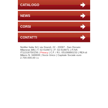
CATALOGO
NEWS
CORSI
CONTATTI
Notifier Italia Srl | via Grandi, 22 - 20097 - San Donato
Milanese (MI) | T: 02-518971 | F: 02-518971 | P.IVA
IT11319700156 |
Privacy
| C.F. / R.I. 05108880153 | REA di
Milano N. 348608 | Socio Unico | Capitale Sociale euro
2.700.000,00 i.v.