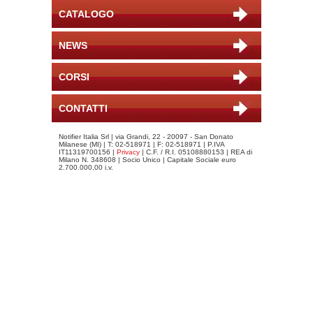
CATALOGO
NEWS
CORSI
CONTATTI
Notifier Italia Srl | via Grandi, 22 - 20097 - San Donato
Milanese (MI) | T: 02-518971 | F: 02-518971 | P.IVA
IT11319700156 |
Privacy
| C.F. / R.I. 05108880153 | REA di
Milano N. 348608 | Socio Unico | Capitale Sociale euro
2.700.000,00 i.v.