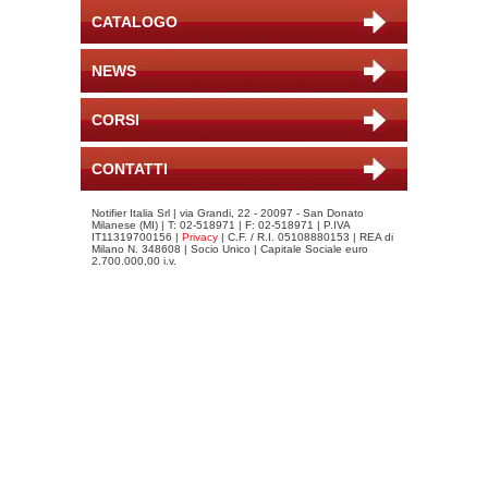
CATALOGO
NEWS
CORSI
CONTATTI
Notifier Italia Srl | via Grandi, 22 - 20097 - San Donato
Milanese (MI) | T: 02-518971 | F: 02-518971 | P.IVA
IT11319700156 |
Privacy
| C.F. / R.I. 05108880153 | REA di
Milano N. 348608 | Socio Unico | Capitale Sociale euro
2.700.000,00 i.v.