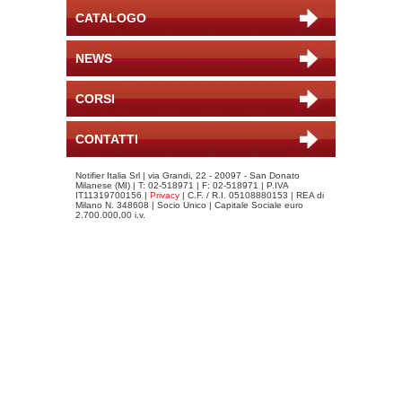
CATALOGO
NEWS
CORSI
CONTATTI
Notifier Italia Srl | via Grandi, 22 - 20097 - San Donato
Milanese (MI) | T: 02-518971 | F: 02-518971 | P.IVA
IT11319700156 |
Privacy
| C.F. / R.I. 05108880153 | REA di
Milano N. 348608 | Socio Unico | Capitale Sociale euro
2.700.000,00 i.v.