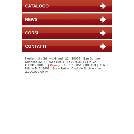
CATALOGO
NEWS
CORSI
CONTATTI
Notifier Italia Srl | via Grandi, 22 - 20097 - San Donato
Milanese (MI) | T: 02-518971 | F: 02-518971 | P.IVA
IT11319700156 |
Privacy
| C.F. / R.I. 05108880153 | REA di
Milano N. 348608 | Socio Unico | Capitale Sociale euro
2.700.000,00 i.v.