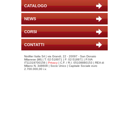
CATALOGO
NEWS
CORSI
CONTATTI
Notifier Italia Srl | via Grandi, 22 - 20097 - San Donato
Milanese (MI) | T: 02-518971 | F: 02-518971 | P.IVA
IT11319700156 |
Privacy
| C.F. / R.I. 05108880153 | REA di
Milano N. 348608 | Socio Unico | Capitale Sociale euro
2.700.000,00 i.v.