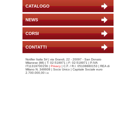
CATALOGO
NEWS
CORSI
CONTATTI
Notifier Italia Srl | via Grandi, 22 - 20097 - San Donato
Milanese (MI) | T: 02-518971 | F: 02-518971 | P.IVA
IT11319700156 |
Privacy
| C.F. / R.I. 05108880153 | REA di
Milano N. 348608 | Socio Unico | Capitale Sociale euro
2.700.000,00 i.v.