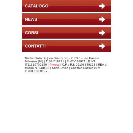
CATALOGO
NEWS
CORSI
CONTATTI
Notifier Italia Srl | via Grandi, 22 - 20097 - San Donato
Milanese (MI) | T: 02-518971 | F: 02-518971 | P.IVA
IT11319700156 |
Privacy
| C.F. / R.I. 05108880153 | REA di
Milano N. 348608 | Socio Unico | Capitale Sociale euro
2.700.000,00 i.v.