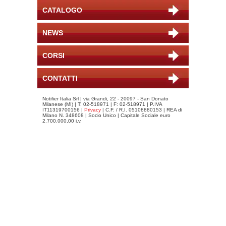
CATALOGO
NEWS
CORSI
CONTATTI
Notifier Italia Srl | via Grandi, 22 - 20097 - San Donato
Milanese (MI) | T: 02-518971 | F: 02-518971 | P.IVA
IT11319700156 |
Privacy
| C.F. / R.I. 05108880153 | REA di
Milano N. 348608 | Socio Unico | Capitale Sociale euro
2.700.000,00 i.v.