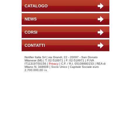
CATALOGO
NEWS
CORSI
CONTATTI
Notifier Italia Srl | via Grandi, 22 - 20097 - San Donato
Milanese (MI) | T: 02-518971 | F: 02-518971 | P.IVA
IT11319700156 |
Privacy
| C.F. / R.I. 05108880153 | REA di
Milano N. 348608 | Socio Unico | Capitale Sociale euro
2.700.000,00 i.v.