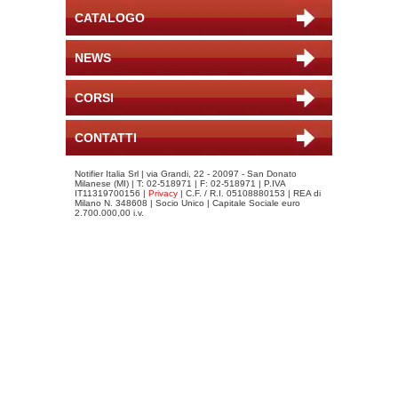
CATALOGO
NEWS
CORSI
CONTATTI
Notifier Italia Srl | via Grandi, 22 - 20097 - San Donato
Milanese (MI) | T: 02-518971 | F: 02-518971 | P.IVA
IT11319700156 |
Privacy
| C.F. / R.I. 05108880153 | REA di
Milano N. 348608 | Socio Unico | Capitale Sociale euro
2.700.000,00 i.v.