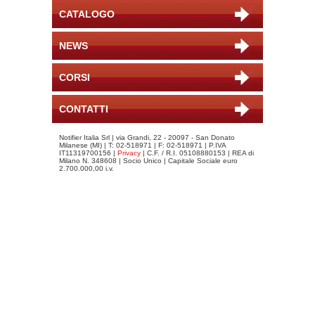
CATALOGO
NEWS
CORSI
CONTATTI
Notifier Italia Srl | via Grandi, 22 - 20097 - San Donato
Milanese (MI) | T: 02-518971 | F: 02-518971 | P.IVA
IT11319700156 |
Privacy
| C.F. / R.I. 05108880153 | REA di
Milano N. 348608 | Socio Unico | Capitale Sociale euro
2.700.000,00 i.v.