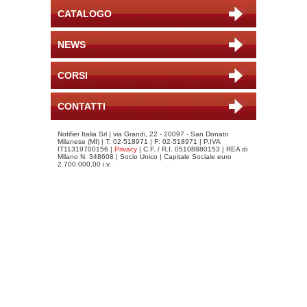
CATALOGO
NEWS
CORSI
CONTATTI
Notifier Italia Srl | via Grandi, 22 - 20097 - San Donato
Milanese (MI) | T: 02-518971 | F: 02-518971 | P.IVA
IT11319700156 |
Privacy
| C.F. / R.I. 05108880153 | REA di
Milano N. 348608 | Socio Unico | Capitale Sociale euro
2.700.000,00 i.v.