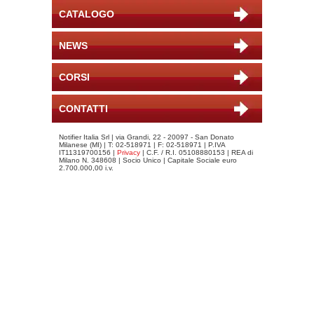
CATALOGO
NEWS
CORSI
CONTATTI
Notifier Italia Srl | via Grandi, 22 - 20097 - San Donato
Milanese (MI) | T: 02-518971 | F: 02-518971 | P.IVA
IT11319700156 |
Privacy
| C.F. / R.I. 05108880153 | REA di
Milano N. 348608 | Socio Unico | Capitale Sociale euro
2.700.000,00 i.v.