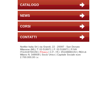
CATALOGO
NEWS
CORSI
CONTATTI
Notifier Italia Srl | via Grandi, 22 - 20097 - San Donato
Milanese (MI) | T: 02-518971 | F: 02-518971 | P.IVA
IT11319700156 |
Privacy
| C.F. / R.I. 05108880153 | REA di
Milano N. 348608 | Socio Unico | Capitale Sociale euro
2.700.000,00 i.v.