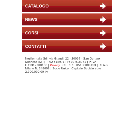
CATALOGO
NEWS
CORSI
CONTATTI
Notifier Italia Srl | via Grandi, 22 - 20097 - San Donato
Milanese (MI) | T: 02-518971 | F: 02-518971 | P.IVA
IT11319700156 |
Privacy
| C.F. / R.I. 05108880153 | REA di
Milano N. 348608 | Socio Unico | Capitale Sociale euro
2.700.000,00 i.v.