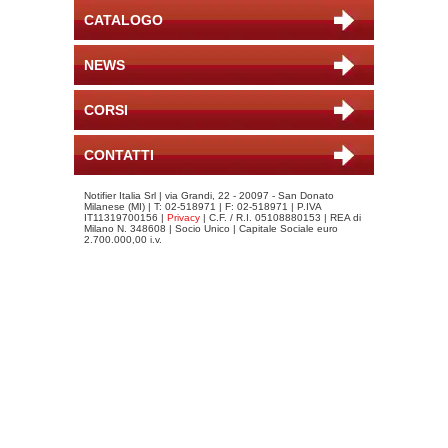
CATALOGO
NEWS
CORSI
CONTATTI
Notifier Italia Srl | via Grandi, 22 - 20097 - San Donato
Milanese (MI) | T: 02-518971 | F: 02-518971 | P.IVA
IT11319700156 |
Privacy
| C.F. / R.I. 05108880153 | REA di
Milano N. 348608 | Socio Unico | Capitale Sociale euro
2.700.000,00 i.v.