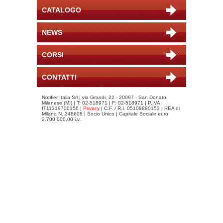
CATALOGO
NEWS
CORSI
CONTATTI
Notifier Italia Srl | via Grandi, 22 - 20097 - San Donato
Milanese (MI) | T: 02-518971 | F: 02-518971 | P.IVA
IT11319700156 |
Privacy
| C.F. / R.I. 05108880153 | REA di
Milano N. 348608 | Socio Unico | Capitale Sociale euro
2.700.000,00 i.v.