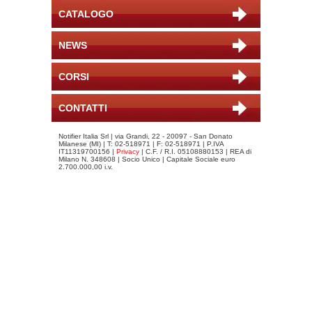
CATALOGO
NEWS
CORSI
CONTATTI
Notifier Italia Srl | via Grandi, 22 - 20097 - San Donato
Milanese (MI) | T: 02-518971 | F: 02-518971 | P.IVA
IT11319700156 |
Privacy
| C.F. / R.I. 05108880153 | REA di
Milano N. 348608 | Socio Unico | Capitale Sociale euro
2.700.000,00 i.v.