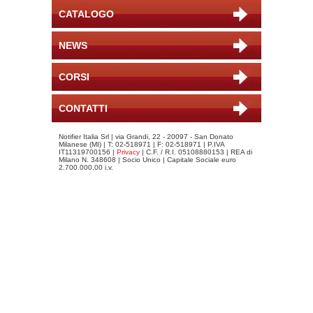
CATALOGO
NEWS
CORSI
CONTATTI
Notifier Italia Srl | via Grandi, 22 - 20097 - San Donato
Milanese (MI) | T: 02-518971 | F: 02-518971 | P.IVA
IT11319700156 |
Privacy
| C.F. / R.I. 05108880153 | REA di
Milano N. 348608 | Socio Unico | Capitale Sociale euro
2.700.000,00 i.v.