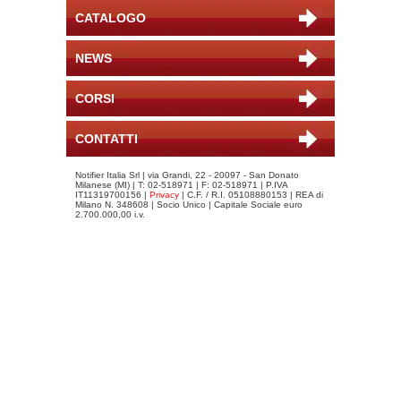
CATALOGO
NEWS
CORSI
CONTATTI
Notifier Italia Srl | via Grandi, 22 - 20097 - San Donato
Milanese (MI) | T: 02-518971 | F: 02-518971 | P.IVA
IT11319700156 |
Privacy
| C.F. / R.I. 05108880153 | REA di
Milano N. 348608 | Socio Unico | Capitale Sociale euro
2.700.000,00 i.v.