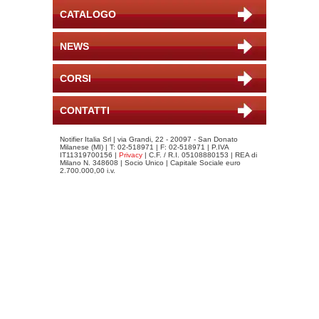
CATALOGO
NEWS
CORSI
CONTATTI
Notifier Italia Srl | via Grandi, 22 - 20097 - San Donato
Milanese (MI) | T: 02-518971 | F: 02-518971 | P.IVA
IT11319700156 |
Privacy
| C.F. / R.I. 05108880153 | REA di
Milano N. 348608 | Socio Unico | Capitale Sociale euro
2.700.000,00 i.v.