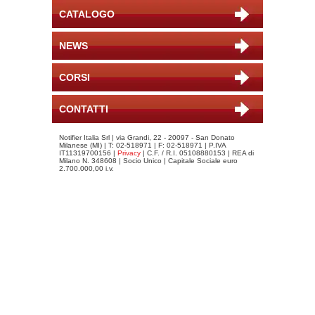
CATALOGO
NEWS
CORSI
CONTATTI
Notifier Italia Srl | via Grandi, 22 - 20097 - San Donato
Milanese (MI) | T: 02-518971 | F: 02-518971 | P.IVA
IT11319700156 |
Privacy
| C.F. / R.I. 05108880153 | REA di
Milano N. 348608 | Socio Unico | Capitale Sociale euro
2.700.000,00 i.v.