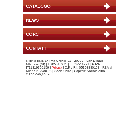
CATALOGO
NEWS
CORSI
CONTATTI
Notifier Italia Srl | via Grandi, 22 - 20097 - San Donato
Milanese (MI) | T: 02-518971 | F: 02-518971 | P.IVA
IT11319700156 |
Privacy
| C.F. / R.I. 05108880153 | REA di
Milano N. 348608 | Socio Unico | Capitale Sociale euro
2.700.000,00 i.v.