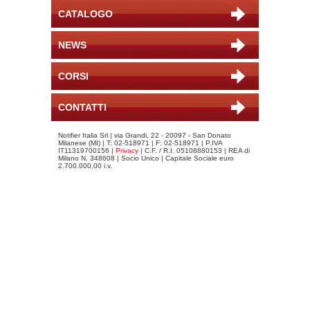
CATALOGO
NEWS
CORSI
CONTATTI
Notifier Italia Srl | via Grandi, 22 - 20097 - San Donato
Milanese (MI) | T: 02-518971 | F: 02-518971 | P.IVA
IT11319700156 |
Privacy
| C.F. / R.I. 05108880153 | REA di
Milano N. 348608 | Socio Unico | Capitale Sociale euro
2.700.000,00 i.v.