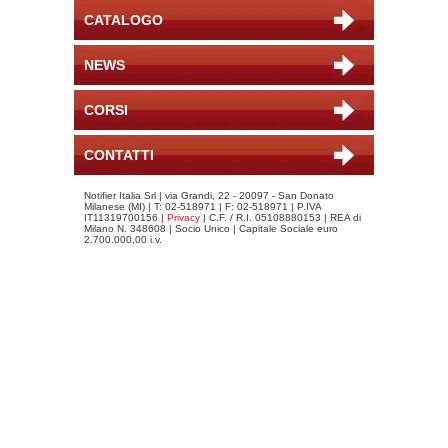
CATALOGO
NEWS
CORSI
CONTATTI
Notifier Italia Srl | via Grandi, 22 - 20097 - San Donato
Milanese (MI) | T: 02-518971 | F: 02-518971 | P.IVA
IT11319700156 |
Privacy
| C.F. / R.I. 05108880153 | REA di
Milano N. 348608 | Socio Unico | Capitale Sociale euro
2.700.000,00 i.v.