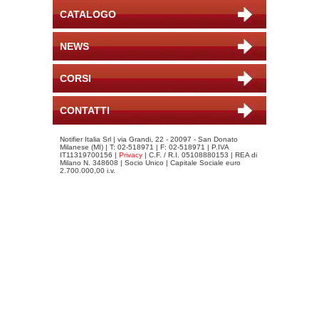
CATALOGO
NEWS
CORSI
CONTATTI
Notifier Italia Srl | via Grandi, 22 - 20097 - San Donato
Milanese (MI) | T: 02-518971 | F: 02-518971 | P.IVA
IT11319700156 |
Privacy
| C.F. / R.I. 05108880153 | REA di
Milano N. 348608 | Socio Unico | Capitale Sociale euro
2.700.000,00 i.v.