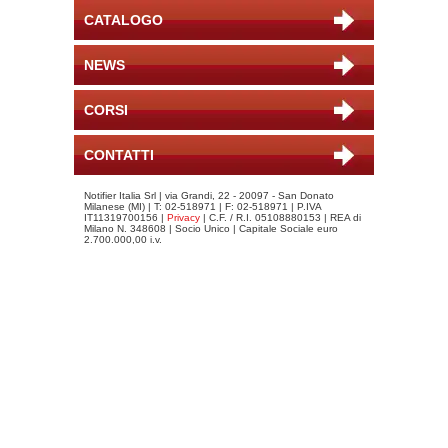
CATALOGO
NEWS
CORSI
CONTATTI
Notifier Italia Srl | via Grandi, 22 - 20097 - San Donato
Milanese (MI) | T: 02-518971 | F: 02-518971 | P.IVA
IT11319700156 |
Privacy
| C.F. / R.I. 05108880153 | REA di
Milano N. 348608 | Socio Unico | Capitale Sociale euro
2.700.000,00 i.v.