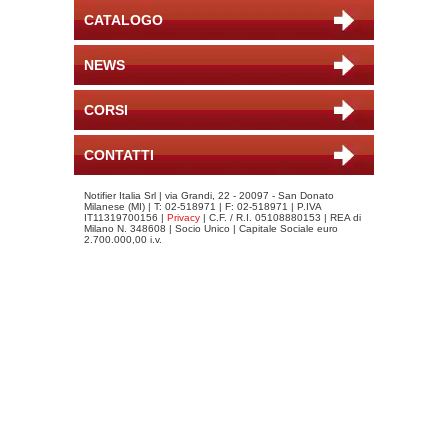
CATALOGO
NEWS
CORSI
CONTATTI
Notifier Italia Srl | via Grandi, 22 - 20097 - San Donato
Milanese (MI) | T: 02-518971 | F: 02-518971 | P.IVA
IT11319700156 |
Privacy
| C.F. / R.I. 05108880153 | REA di
Milano N. 348608 | Socio Unico | Capitale Sociale euro
2.700.000,00 i.v.