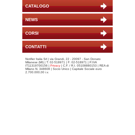
CATALOGO
NEWS
CORSI
CONTATTI
Notifier Italia Srl | via Grandi, 22 - 20097 - San Donato
Milanese (MI) | T: 02-518971 | F: 02-518971 | P.IVA
IT11319700156 |
Privacy
| C.F. / R.I. 05108880153 | REA di
Milano N. 348608 | Socio Unico | Capitale Sociale euro
2.700.000,00 i.v.