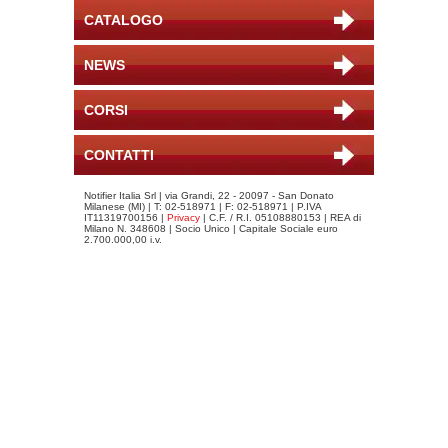
CATALOGO
NEWS
CORSI
CONTATTI
Notifier Italia Srl | via Grandi, 22 - 20097 - San Donato
Milanese (MI) | T: 02-518971 | F: 02-518971 | P.IVA
IT11319700156 |
Privacy
| C.F. / R.I. 05108880153 | REA di
Milano N. 348608 | Socio Unico | Capitale Sociale euro
2.700.000,00 i.v.