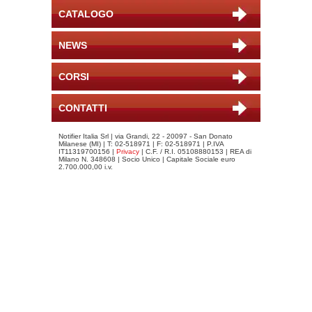
CATALOGO
NEWS
CORSI
CONTATTI
Notifier Italia Srl | via Grandi, 22 - 20097 - San Donato
Milanese (MI) | T: 02-518971 | F: 02-518971 | P.IVA
IT11319700156 |
Privacy
| C.F. / R.I. 05108880153 | REA di
Milano N. 348608 | Socio Unico | Capitale Sociale euro
2.700.000,00 i.v.