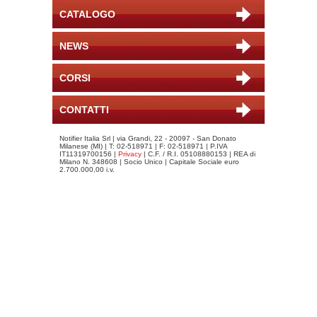
CATALOGO
NEWS
CORSI
CONTATTI
Notifier Italia Srl | via Grandi, 22 - 20097 - San Donato
Milanese (MI) | T: 02-518971 | F: 02-518971 | P.IVA
IT11319700156 |
Privacy
| C.F. / R.I. 05108880153 | REA di
Milano N. 348608 | Socio Unico | Capitale Sociale euro
2.700.000,00 i.v.