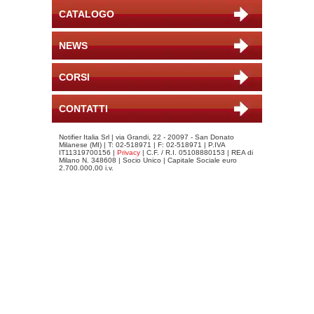
CATALOGO
NEWS
CORSI
CONTATTI
Notifier Italia Srl | via Grandi, 22 - 20097 - San Donato
Milanese (MI) | T: 02-518971 | F: 02-518971 | P.IVA
IT11319700156 |
Privacy
| C.F. / R.I. 05108880153 | REA di
Milano N. 348608 | Socio Unico | Capitale Sociale euro
2.700.000,00 i.v.