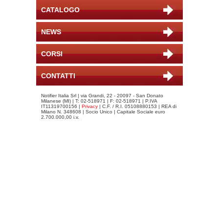
CATALOGO
NEWS
CORSI
CONTATTI
Notifier Italia Srl | via Grandi, 22 - 20097 - San Donato
Milanese (MI) | T: 02-518971 | F: 02-518971 | P.IVA
IT11319700156 |
Privacy
| C.F. / R.I. 05108880153 | REA di
Milano N. 348608 | Socio Unico | Capitale Sociale euro
2.700.000,00 i.v.