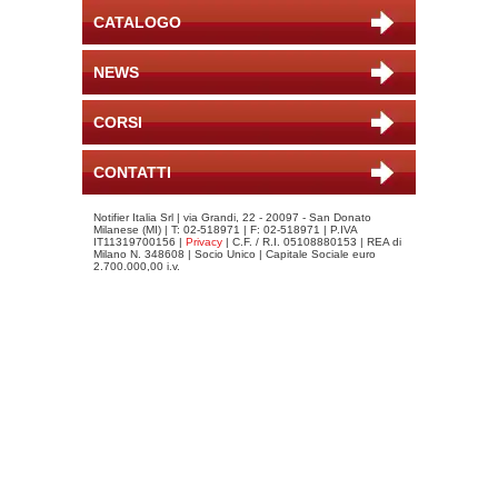
CATALOGO
NEWS
CORSI
CONTATTI
Notifier Italia Srl | via Grandi, 22 - 20097 - San Donato
Milanese (MI) | T: 02-518971 | F: 02-518971 | P.IVA
IT11319700156 |
Privacy
| C.F. / R.I. 05108880153 | REA di
Milano N. 348608 | Socio Unico | Capitale Sociale euro
2.700.000,00 i.v.