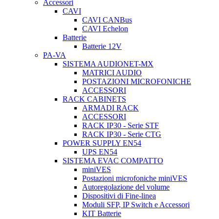
Accessori
CAVI
CAVI CANBus
CAVI Echelon
Batterie
Batterie 12V
PA-VA
SISTEMA AUDIONET-MX
MATRICI AUDIO
POSTAZIONI MICROFONICHE
ACCESSORI
RACK CABINETS
ARMADI RACK
ACCESSORI
RACK IP30 - Serie STF
RACK IP30 - Serie CTG
POWER SUPPLY EN54
UPS EN54
SISTEMA EVAC COMPATTO
miniVES
Postazioni microfoniche miniVES
Autoregolazione del volume
Dispositivi di Fine-linea
Moduli SFP, IP Switch e Accessori
KIT Batterie