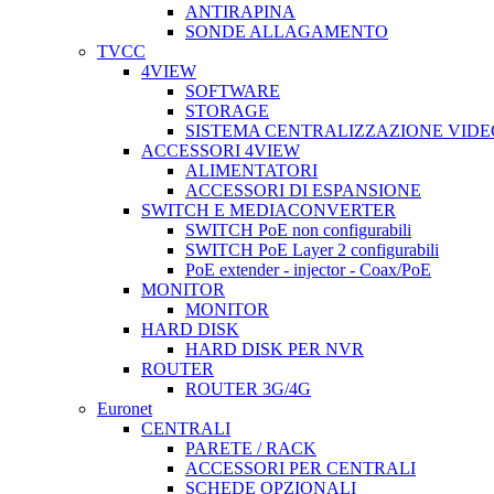
ANTIRAPINA
SONDE ALLAGAMENTO
TVCC
4VIEW
SOFTWARE
STORAGE
SISTEMA CENTRALIZZAZIONE VIDE
ACCESSORI 4VIEW
ALIMENTATORI
ACCESSORI DI ESPANSIONE
SWITCH E MEDIACONVERTER
SWITCH PoE non configurabili
SWITCH PoE Layer 2 configurabili
PoE extender - injector - Coax/PoE
MONITOR
MONITOR
HARD DISK
HARD DISK PER NVR
ROUTER
ROUTER 3G/4G
Euronet
CENTRALI
PARETE / RACK
ACCESSORI PER CENTRALI
SCHEDE OPZIONALI