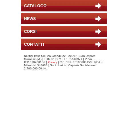
CATALOGO
NEWS
CORSI
CONTATTI
Notifier Italia Srl | via Grandi, 22 - 20097 - San Donato
Milanese (MI) | T: 02-518971 | F: 02-518971 | P.IVA
IT11319700156 |
Privacy
| C.F. / R.I. 05108880153 | REA di
Milano N. 348608 | Socio Unico | Capitale Sociale euro
2.700.000,00 i.v.