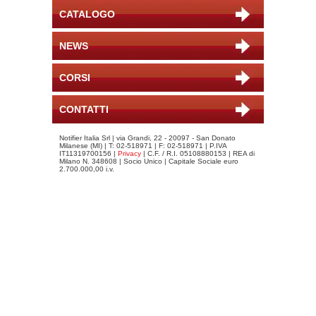
CATALOGO
NEWS
CORSI
CONTATTI
Notifier Italia Srl | via Grandi, 22 - 20097 - San Donato
Milanese (MI) | T: 02-518971 | F: 02-518971 | P.IVA
IT11319700156 |
Privacy
| C.F. / R.I. 05108880153 | REA di
Milano N. 348608 | Socio Unico | Capitale Sociale euro
2.700.000,00 i.v.