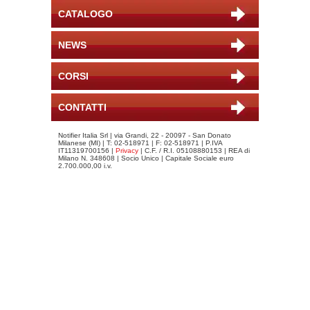
CATALOGO
NEWS
CORSI
CONTATTI
Notifier Italia Srl | via Grandi, 22 - 20097 - San Donato
Milanese (MI) | T: 02-518971 | F: 02-518971 | P.IVA
IT11319700156 |
Privacy
| C.F. / R.I. 05108880153 | REA di
Milano N. 348608 | Socio Unico | Capitale Sociale euro
2.700.000,00 i.v.