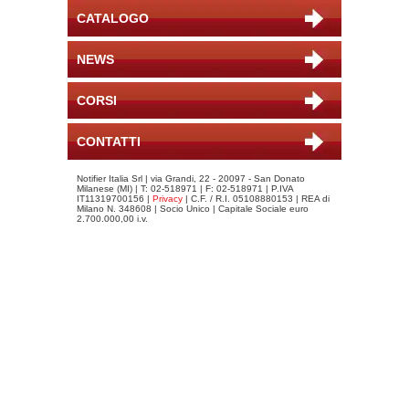
CATALOGO
NEWS
CORSI
CONTATTI
Notifier Italia Srl | via Grandi, 22 - 20097 - San Donato
Milanese (MI) | T: 02-518971 | F: 02-518971 | P.IVA
IT11319700156 |
Privacy
| C.F. / R.I. 05108880153 | REA di
Milano N. 348608 | Socio Unico | Capitale Sociale euro
2.700.000,00 i.v.