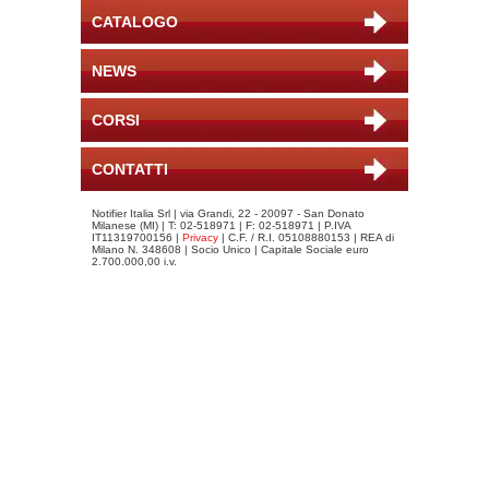
CATALOGO
NEWS
CORSI
CONTATTI
Notifier Italia Srl | via Grandi, 22 - 20097 - San Donato
Milanese (MI) | T: 02-518971 | F: 02-518971 | P.IVA
IT11319700156 |
Privacy
| C.F. / R.I. 05108880153 | REA di
Milano N. 348608 | Socio Unico | Capitale Sociale euro
2.700.000,00 i.v.