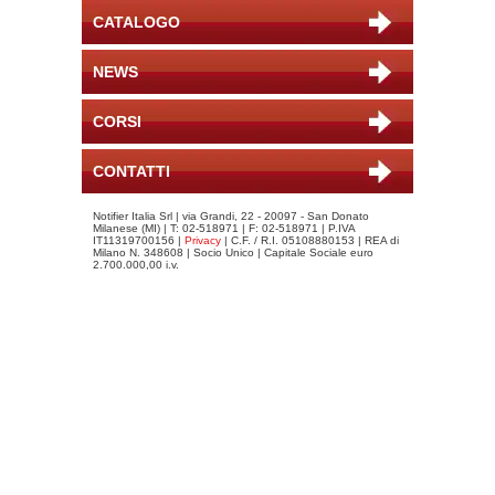
CATALOGO
NEWS
CORSI
CONTATTI
Notifier Italia Srl | via Grandi, 22 - 20097 - San Donato
Milanese (MI) | T: 02-518971 | F: 02-518971 | P.IVA
IT11319700156 |
Privacy
| C.F. / R.I. 05108880153 | REA di
Milano N. 348608 | Socio Unico | Capitale Sociale euro
2.700.000,00 i.v.