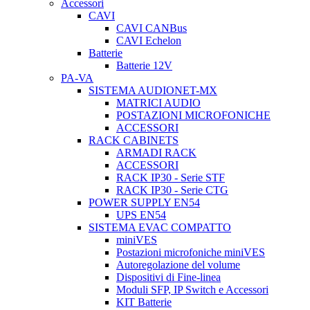
Accessori
CAVI
CAVI CANBus
CAVI Echelon
Batterie
Batterie 12V
PA-VA
SISTEMA AUDIONET-MX
MATRICI AUDIO
POSTAZIONI MICROFONICHE
ACCESSORI
RACK CABINETS
ARMADI RACK
ACCESSORI
RACK IP30 - Serie STF
RACK IP30 - Serie CTG
POWER SUPPLY EN54
UPS EN54
SISTEMA EVAC COMPATTO
miniVES
Postazioni microfoniche miniVES
Autoregolazione del volume
Dispositivi di Fine-linea
Moduli SFP, IP Switch e Accessori
KIT Batterie