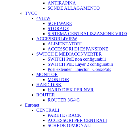
ANTIRAPINA
SONDE ALLAGAMENTO
TVCC
4VIEW
SOFTWARE
STORAGE
SISTEMA CENTRALIZZAZIONE VIDE
ACCESSORI 4VIEW
ALIMENTATORI
ACCESSORI DI ESPANSIONE
SWITCH E MEDIACONVERTER
SWITCH PoE non configurabili
SWITCH PoE Layer 2 configurabili
PoE extender - injector - Coax/PoE
MONITOR
MONITOR
HARD DISK
HARD DISK PER NVR
ROUTER
ROUTER 3G/4G
Euronet
CENTRALI
PARETE / RACK
ACCESSORI PER CENTRALI
SCHEDE OPZIONALI