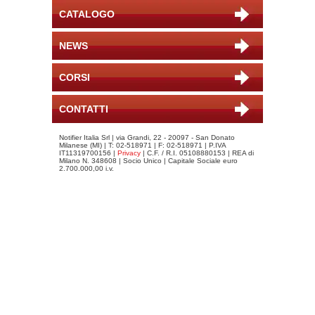
CATALOGO
NEWS
CORSI
CONTATTI
Notifier Italia Srl | via Grandi, 22 - 20097 - San Donato
Milanese (MI) | T: 02-518971 | F: 02-518971 | P.IVA
IT11319700156 |
Privacy
| C.F. / R.I. 05108880153 | REA di
Milano N. 348608 | Socio Unico | Capitale Sociale euro
2.700.000,00 i.v.