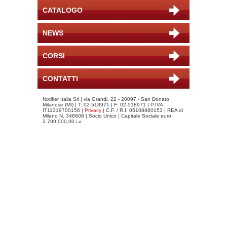
CATALOGO
NEWS
CORSI
CONTATTI
Notifier Italia Srl | via Grandi, 22 - 20097 - San Donato
Milanese (MI) | T: 02-518971 | F: 02-518971 | P.IVA
IT11319700156 |
Privacy
| C.F. / R.I. 05108880153 | REA di
Milano N. 348608 | Socio Unico | Capitale Sociale euro
2.700.000,00 i.v.