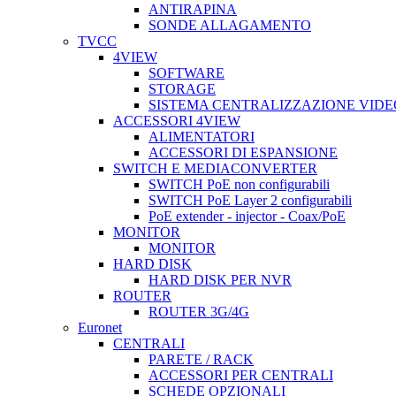
ANTIRAPINA
SONDE ALLAGAMENTO
TVCC
4VIEW
SOFTWARE
STORAGE
SISTEMA CENTRALIZZAZIONE VIDE
ACCESSORI 4VIEW
ALIMENTATORI
ACCESSORI DI ESPANSIONE
SWITCH E MEDIACONVERTER
SWITCH PoE non configurabili
SWITCH PoE Layer 2 configurabili
PoE extender - injector - Coax/PoE
MONITOR
MONITOR
HARD DISK
HARD DISK PER NVR
ROUTER
ROUTER 3G/4G
Euronet
CENTRALI
PARETE / RACK
ACCESSORI PER CENTRALI
SCHEDE OPZIONALI