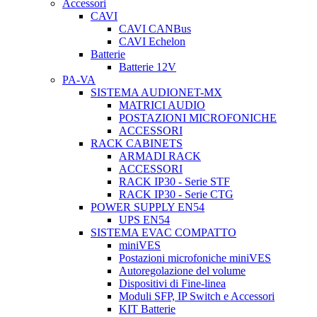
Accessori
CAVI
CAVI CANBus
CAVI Echelon
Batterie
Batterie 12V
PA-VA
SISTEMA AUDIONET-MX
MATRICI AUDIO
POSTAZIONI MICROFONICHE
ACCESSORI
RACK CABINETS
ARMADI RACK
ACCESSORI
RACK IP30 - Serie STF
RACK IP30 - Serie CTG
POWER SUPPLY EN54
UPS EN54
SISTEMA EVAC COMPATTO
miniVES
Postazioni microfoniche miniVES
Autoregolazione del volume
Dispositivi di Fine-linea
Moduli SFP, IP Switch e Accessori
KIT Batterie