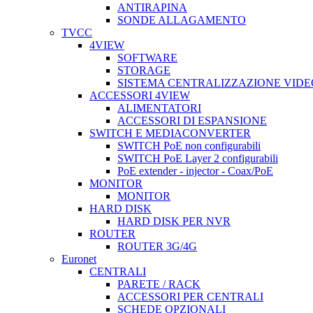
ANTIRAPINA
SONDE ALLAGAMENTO
TVCC
4VIEW
SOFTWARE
STORAGE
SISTEMA CENTRALIZZAZIONE VIDE
ACCESSORI 4VIEW
ALIMENTATORI
ACCESSORI DI ESPANSIONE
SWITCH E MEDIACONVERTER
SWITCH PoE non configurabili
SWITCH PoE Layer 2 configurabili
PoE extender - injector - Coax/PoE
MONITOR
MONITOR
HARD DISK
HARD DISK PER NVR
ROUTER
ROUTER 3G/4G
Euronet
CENTRALI
PARETE / RACK
ACCESSORI PER CENTRALI
SCHEDE OPZIONALI