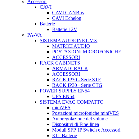
Accessori
CAVI
CAVI CANBus
CAVI Echelon
Batterie
Batterie 12V
PA-VA
SISTEMA AUDIONET-MX
MATRICI AUDIO
POSTAZIONI MICROFONICHE
ACCESSORI
RACK CABINETS
ARMADI RACK
ACCESSORI
RACK IP30 - Serie STF
RACK IP30 - Serie CTG
POWER SUPPLY EN54
UPS EN54
SISTEMA EVAC COMPATTO
miniVES
Postazioni microfoniche miniVES
Autoregolazione del volume
Dispositivi di Fine-linea
Moduli SFP, IP Switch e Accessori
KIT Batterie